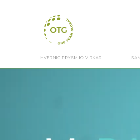
Skip
to
content
HVERNIG PRYSM IO VIRKAR
SA
Body Balance