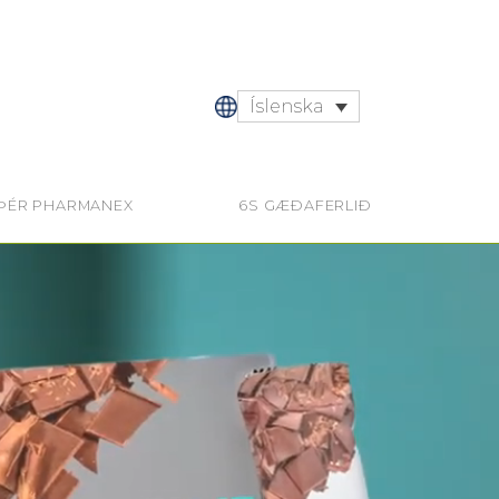
Íslenska
 ÞÉR PHARMANEX
6S GÆÐAFERLIÐ