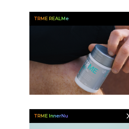
TRME REALMe
TRME InnerNu