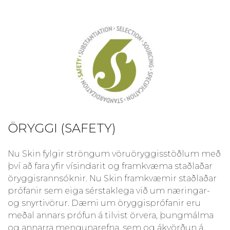
ÖRYGGI (SAFETY)
Nu Skin fylgir ströngum vöruöryggisstöðlum með
því að fara yfir vísindarit og framkvæma staðlaðar
öryggisrannsóknir. Nu Skin framkvæmir staðlaðar
prófanir sem eiga sérstaklega við um næringar-
og snyrtivörur. Dæmi um öryggisprófanir eru
meðal annars prófun á tilvist örvera, þungmálma
og annarra mengunarefna, sem og ákvörðun á