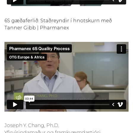
6S gæðaferlið: Staðreyndir í hnotskurn með
Tanner Gibb | Pharmanex
Joseph Y. Chang, Ph.D.
Yfirvísindamaður og framkvæmdastjóri