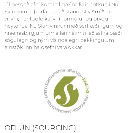
Til þess að efni komi til greina fyrir notkun í Nu
Skin vörum þurfa þau að standast viðmið um
virkni, hentugleika fyrir formúlur og öryggi
neytenda. Nu Skin vinnur með sérfræðingum og
hráefnisbirgjum um allan heim til að safna bæði
sögulegri og nýrri vísindalegri þekkingu um
einstök innihaldsefni vara okkar.
ÖFLUN (SOURCING)