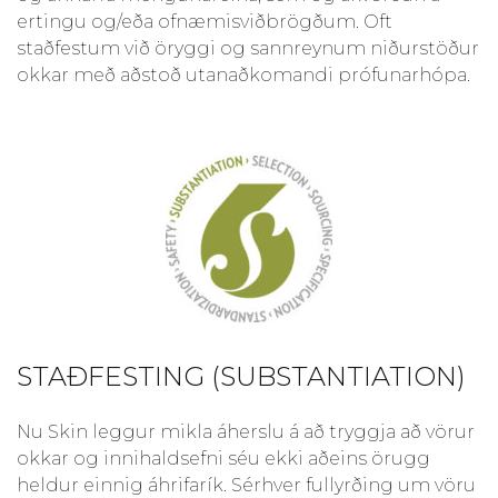
ertingu og/eða ofnæmisviðbrögðum. Oft
staðfestum við öryggi og sannreynum niðurstöður
okkar með aðstoð utanaðkomandi prófunarhópa.
STAÐFESTING (SUBSTANTIATION)
Nu Skin leggur mikla áherslu á að tryggja að vörur
okkar og innihaldsefni séu ekki aðeins örugg
heldur einnig áhrifarík. Sérhver fullyrðing um vöru