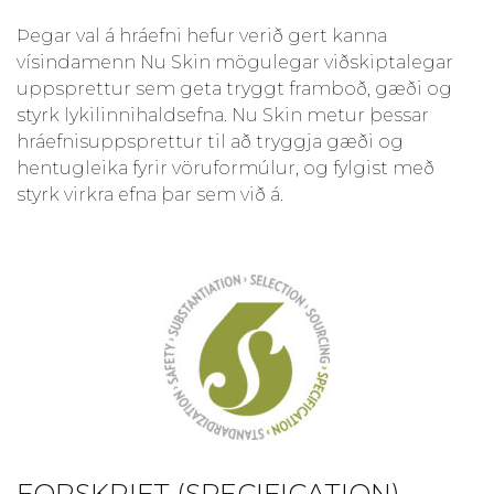
Þegar val á hráefni hefur verið gert kanna
vísindamenn Nu Skin mögulegar viðskiptalegar
uppsprettur sem geta tryggt framboð, gæði og
styrk lykilinnihaldsefna. Nu Skin metur þessar
hráefnisuppsprettur til að tryggja gæði og
hentugleika fyrir vöruformúlur, og fylgist með
styrk virkra efna þar sem við á.
FORSKRIFT (SPECIFICATION)