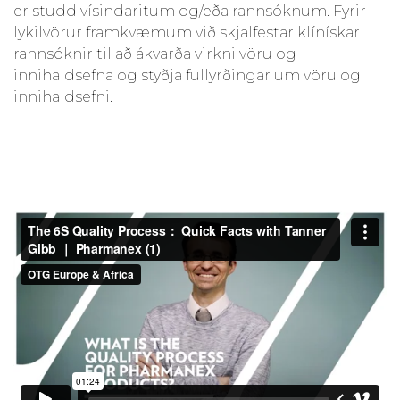
er studd vísindaritum og/eða rannsóknum. Fyrir
lykilvörur framkvæmum við skjalfestar klínískar
rannsóknir til að ákvarða virkni vöru og
innihaldsefna og styðja fullyrðingar um vöru og
innihaldsefni.