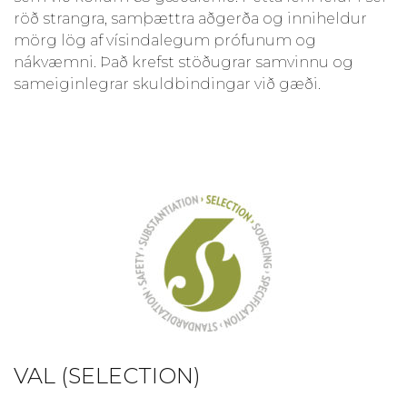
röð strangra, samþættra aðgerða og inniheldur
mörg lög af vísindalegum prófunum og
nákvæmni. Það krefst stöðugrar samvinnu og
sameiginlegrar skuldbindingar við gæði.
VAL (SELECTION)