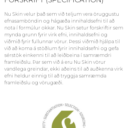
Nu Skin velur það sem við teljum vera öruggustu
efnasamböndin og hágæða innihaldsefni til að
nota í formúlur okkar. Nu Skin setur forskriftir sem
mynda grunn fyrir virk efni, innihaldsefni og
viðmið fyrir fullunnar vörur. Þessi viðmið hjálpa til
við að koma á stöðlum fyrir innihaldsefni og gefa
sérstök einkenni til að leiðbeina í samræmdri
framleiðslu. Þar sem við á eru Nu Skin vörur
vandlega greindar, ekki aðeins til að auðkenna virk
efni heldur einnig til að tryggja samræmda
framleiðslu og vörugæði.