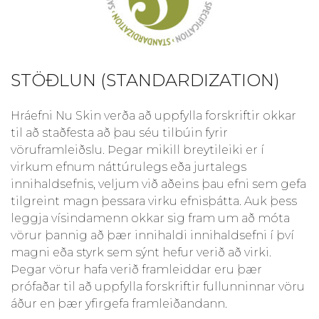
STÖÐLUN (STANDARDIZATION)
Hráefni Nu Skin verða að uppfylla forskriftir okkar
til að staðfesta að þau séu tilbúin fyrir
vöruframleiðslu. Þegar mikill breytileiki er í
virkum efnum náttúrulegs eða jurtalegs
innihaldsefnis, veljum við aðeins þau efni sem gefa
tilgreint magn þessara virku efnisþátta. Auk þess
leggja vísindamenn okkar sig fram um að móta
vörur þannig að þær innihaldi innihaldsefni í því
magni eða styrk sem sýnt hefur verið að virki.
Þegar vörur hafa verið framleiddar eru þær
prófaðar til að uppfylla forskriftir fullunninnar vöru
áður en þær yfirgefa framleiðandann.