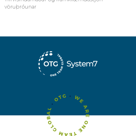
vöruþróunar