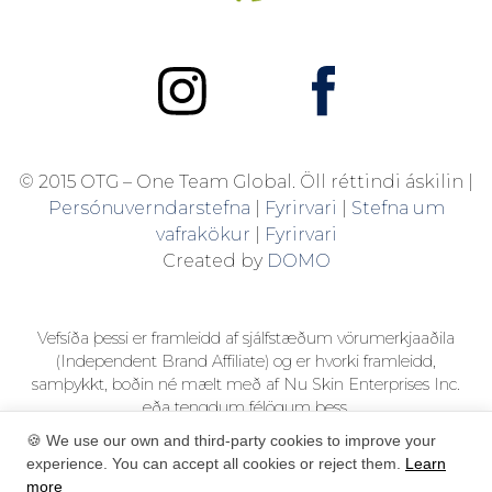
© 2015 OTG – One Team Global. Öll réttindi áskilin |
Persónuverndarstefna
|
Fyrirvari
|
Stefna um
vafrakökur
|
Fyrirvari
Created by
DOMO
Vefsíða þessi er framleidd af sjálfstæðum vörumerkjaaðila
(Independent Brand Affiliate) og er hvorki framleidd,
samþykkt, boðin né mælt með af Nu Skin Enterprises Inc.
eða tengdum félögum þess.
Þessi vefsíða er ekki vörulisti Nu Skin heldur leiðarvísir um
🍪 We use our own and third-party cookies to improve your
vörur. Kaup á vörum frá Nu Skin/Pharmanex, þar með talið
experience. You can accept all cookies or reject them.
Learn
Business Support Materials, eru alfarið valfrjáls og eru ekki
more