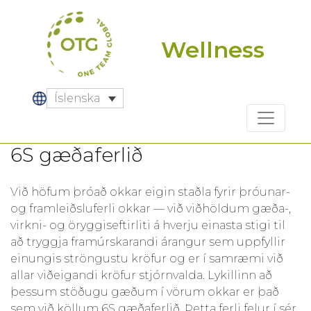
Skip
to
content
Wellness
Íslenska
6S gæðaferlið
Við höfum þróað okkar eigin staðla fyrir þróunar-
og framleiðsluferli okkar — við viðhöldum gæða-,
virkni- og öryggiseftirliti á hverju einasta stigi til
að tryggja framúrskarandi árangur sem uppfyllir
einungis ströngustu kröfur og er í samræmi við
allar viðeigandi kröfur stjórnvalda. Lykillinn að
þessum stöðugu gæðum í vörum okkar er það
sem við köllum 6S gæðaferlið. Þetta ferli felur í sér