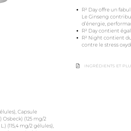
R² Day offre un fabu
Le Ginseng contribue
d’énergie, performa
R² Day contient éga
R² Night contient du
contre le stress oxyda
INGRÉDIENTS ET PLU
gélules), Capsule
L.) Osbeck) (125 mg/2
L.) (115,4 mg/2 gélules),