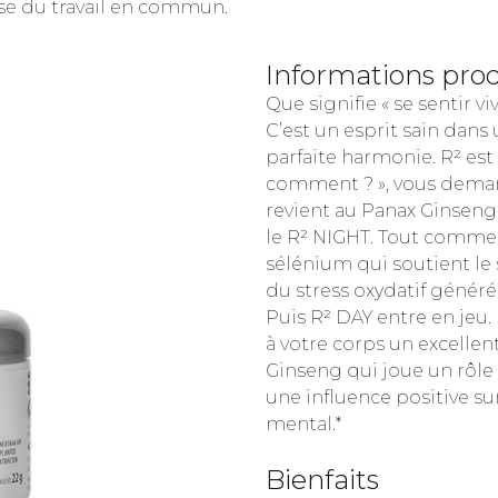
use du travail en commun.
Informations pro
Que signifie « se sentir vi
C’est un esprit sain dan
parfaite harmonie. R² est 
comment ? », vous deman
revient au Panax Ginseng,
le R² NIGHT. Tout commen
sélénium qui soutient le
du stress oxydatif génér
Puis R² DAY entre en jeu.
à votre corps un excelle
Ginseng qui joue un rôle
une influence positive sur
mental.*
Bienfaits