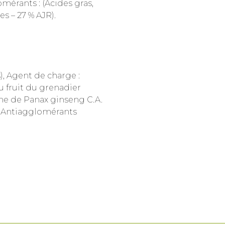
mérants : (Acides gras,
s – 27 % AJR).
), Agent de charge :
du fruit du grenadier
cine de Panax ginseng C.A.
, Antiagglomérants