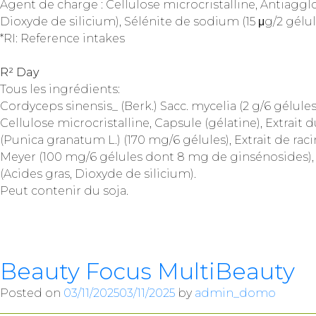
Agent de charge : Cellulose microcristalline, Antiagglo
Dioxyde de silicium), Sélénite de sodium (15 μg/2 gélule
*RI: Reference intakes
R² Day
Tous les ingrédients:
Cordyceps sinensis_ (Berk.) Sacc. mycelia (2 g/6 gélules
Cellulose microcristalline, Capsule (gélatine), Extrait 
(Punica granatum L.) (170 mg/6 gélules), Extrait de ra
Meyer (100 mg/6 gélules dont 8 mg de ginsénosides)
(Acides gras, Dioxyde de silicium).
Peut contenir du soja.
Beauty Focus MultiBeauty
Posted on
03/11/2025
03/11/2025
by
admin_domo