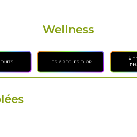
Wellness
À P
ODUITS
LES 6 RÈGLES D’OR
PH
blées