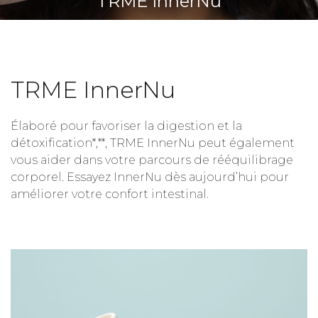
TRME InnerNu
TRME InnerNu
Élaboré pour favoriser la digestion et la
détoxification*,**, TRME InnerNu peut également
vous aider dans votre parcours de rééquilibrage
corporel. Essayez InnerNu dès aujourd’hui pour
améliorer votre confort intestinal.