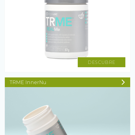
DESCUBRE
TRME InnerNu