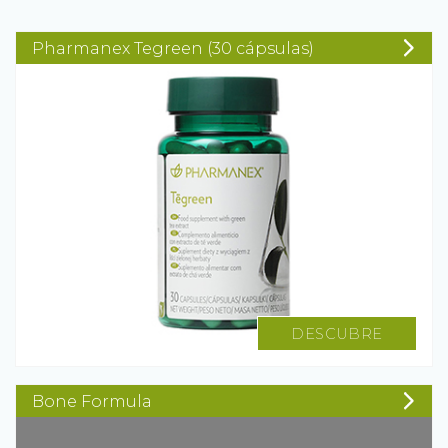
Pharmanex Tegreen (30 cápsulas)
DESCUBRE
Bone Formula