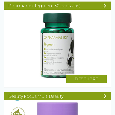
Pharmanex Tegreen (30 cápsulas)
DESCUBRE
Beauty Focus MultiBeauty